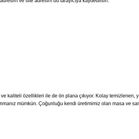
adresim ve site adresim bu tarayıcıya kaydedilsin.
kaliteli özellikleri ile de ön plana çıkıyor. Kolay temizlenen,
llanmanız mümkün. Çoğunluğu kendi üretimimiz olan masa ve san