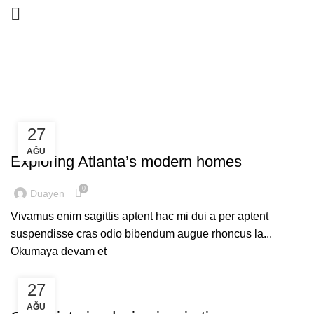
Tarafından gönderiler
duayen
HOME
DUAYEN ETIKETLI GÖNDERILER
27
DECORATION
AĞU
Exploring Atlanta’s modern homes
0
Duayen
Vivamus enim sagittis aptent hac mi dui a per aptent
suspendisse cras odio bibendum augue rhoncus la...
Okumaya devam et
27
INSPIRATION
AĞU