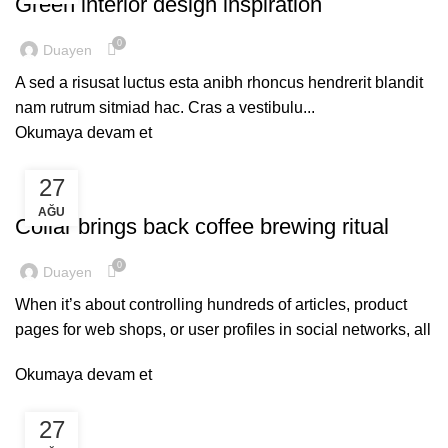
Green interior design inspiration
0
Duayen
A sed a risusat luctus esta anibh rhoncus hendrerit blandit
nam rutrum sitmiad hac. Cras a vestibulu...
Okumaya devam et
27
FURNITURE
AĞU
Collar brings back coffee brewing ritual
0
Duayen
When it’s about controlling hundreds of articles, product
pages for web shops, or user profiles in social networks, all
Okumaya devam et
27
DESIGN TRENDS