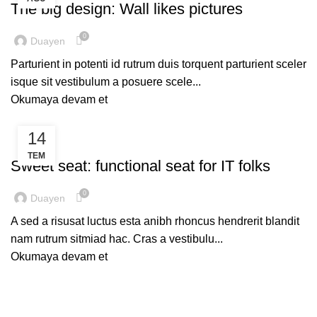
The big design: Wall likes pictures
0
Duayen
Parturient in potenti id rutrum duis torquent parturient sceler
isque sit vestibulum a posuere scele...
Okumaya devam et
14
FURNITURE
TEM
Sweet seat: functional seat for IT folks
0
Duayen
A sed a risusat luctus esta anibh rhoncus hendrerit blandit
nam rutrum sitmiad hac. Cras a vestibulu...
Okumaya devam et