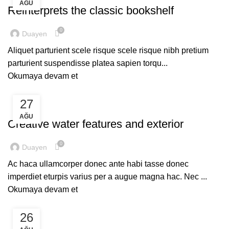
AĞU
Reinterprets the classic bookshelf
0
Duayen
Aliquet parturient scele risque scele risque nibh pretium
parturient suspendisse platea sapien torqu...
Okumaya devam et
27
DECORATION
AĞU
Creative water features and exterior
0
Duayen
Ac haca ullamcorper donec ante habi tasse donec
imperdiet eturpis varius per a augue magna hac. Nec ...
Okumaya devam et
26
INSPIRATION