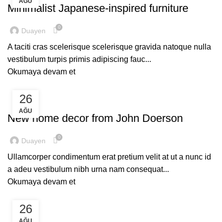
AĞU
Minimalist Japanese-inspired furniture
0
Duayen
A taciti cras scelerisque scelerisque gravida natoque nulla
vestibulum turpis primis adipiscing fauc...
Okumaya devam et
26
DECORATION
AĞU
New home decor from John Doerson
0
Duayen
Ullamcorper condimentum erat pretium velit at ut a nunc id
a adeu vestibulum nibh urna nam consequat...
Okumaya devam et
26
DESIGN TRENDS
AĞU