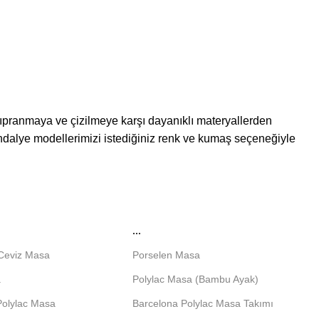
 yıpranmaya ve çizilmeye karşı dayanıklı materyallerden
dalye modellerimizi istediğiniz renk ve kumaş seçeneğiyle
...
 Ceviz Masa
Porselen Masa
a
Polylac Masa (Bambu Ayak)
Polylac Masa
Barcelona Polylac Masa Takımı