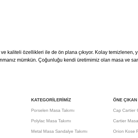
kaliteli özellikleri ile de ön plana çıkıyor. Kolay temizlenen,
llanmanız mümkün. Çoğunluğu kendi üretimimiz olan masa ve san
KATEGORILERIMIZ
ÖNE ÇIKAN
Porselen Masa Takımı
Cap Cartier
Polylac Masa Takımı
Cartier Mas
Metal Masa Sandalye Takımı
Orion Kose 