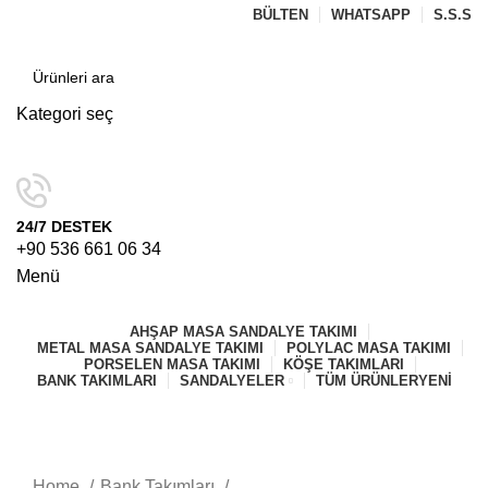
BÜLTEN
WHATSAPP
S.S.S
Kategori seç
ARAMA
24/7 DESTEK
+90 536 661 06 34
Menü
AHŞAP MASA SANDALYE TAKIMI
METAL MASA SANDALYE TAKIMI
POLYLAC MASA TAKIMI
PORSELEN MASA TAKIMI
KÖŞE TAKIMLARI
BANK TAKIMLARI
SANDALYELER
TÜM ÜRÜNLER
YENI
Büyütmek için tıklayın
Home
Bank Takımları