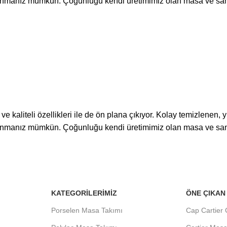
llanmanız mümkün. Çoğunluğu kendi üretimimiz olan masa ve san
kaliteli özellikleri ile de ön plana çıkıyor. Kolay temizlenen,
llanmanız mümkün. Çoğunluğu kendi üretimimiz olan masa ve san
KATEGORILERIMIZ
ÖNE ÇIKAN
Porselen Masa Takımı
Cap Cartier