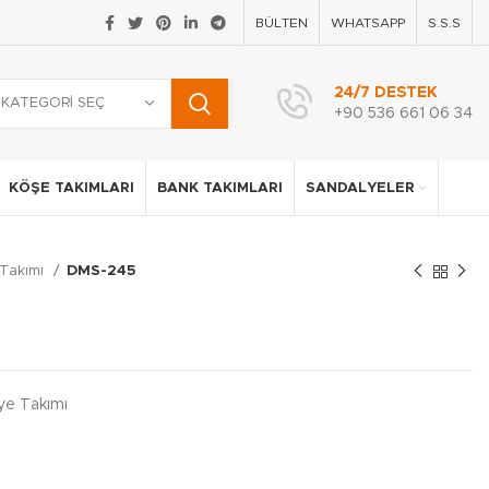
BÜLTEN
WHATSAPP
S.S.S
24/7 DESTEK
KATEGORI SEÇ
+90 536 661 06 34
KÖŞE TAKIMLARI
BANK TAKIMLARI
SANDALYELER
Takımı
DMS-245
ye Takımı